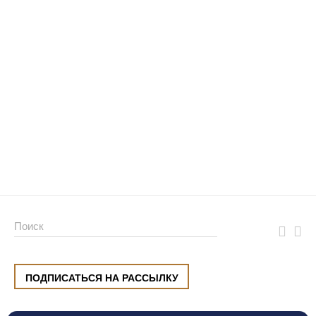
ПОДПИСАТЬСЯ НА РАССЫЛКУ
ул. Малышева, 8, Екатеринбург
+7 (912) 220 42 40