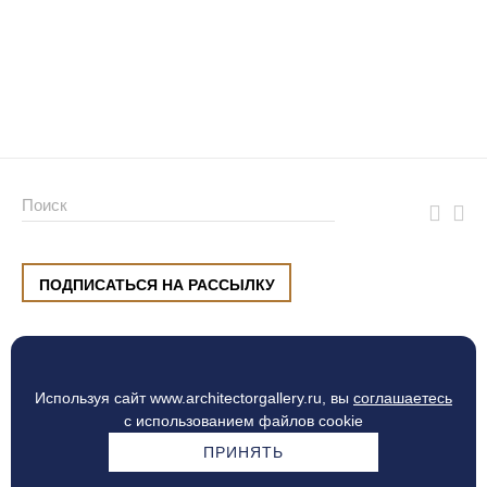
ПОДПИСАТЬСЯ НА РАССЫЛКУ
ул. Малышева, 8, Екатеринбург
+7 (912) 220 42 40
пн-сб
10:00 — 20:00
вс
10:00 — 19:00
Используя сайт www.architectorgallery.ru, вы
соглашаетесь
Процесс оплаты
с использованием файлов cookie
ПРИНЯТЬ