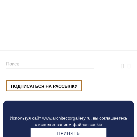
ПОДПИСАТЬСЯ НА РАССЫЛКУ
ул. Малышева, 8, Екатеринбург
+7 (912) 220 42 40
пн-сб
10:00 — 20:00
вс
10:00 — 19:00
Используя сайт www.architectorgallery.ru, вы
соглашаетесь
Процесс оплаты
с использованием файлов cookie
ПРИНЯТЬ