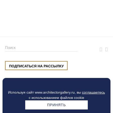
ПОДПИСАТЬСЯ НА РАССЫЛКУ
ул. Малышева, 8, Екатеринбург
+7 (912) 220 42 40
пн-сб
10:00 — 20:00
вс
10:00 — 19:00
Используя сайт www.architectorgallery.ru, вы
соглашаетесь
Процесс оплаты
с использованием файлов cookie
ПРИНЯТЬ