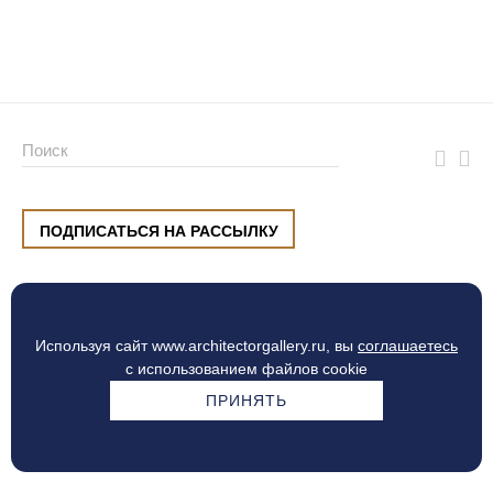
ПОДПИСАТЬСЯ НА РАССЫЛКУ
ул. Малышева, 8, Екатеринбург
+7 (912) 220 42 40
пн-сб
10:00 — 20:00
вс
10:00 — 19:00
Используя сайт www.architectorgallery.ru, вы
соглашаетесь
Процесс оплаты
с использованием файлов cookie
ПРИНЯТЬ