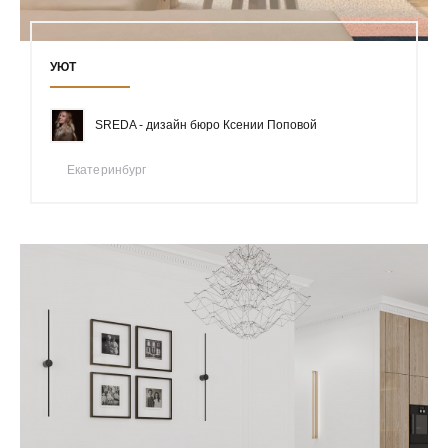
УЮТ
SREDA - дизайн бюро Ксении Поповой
Екатеринбург