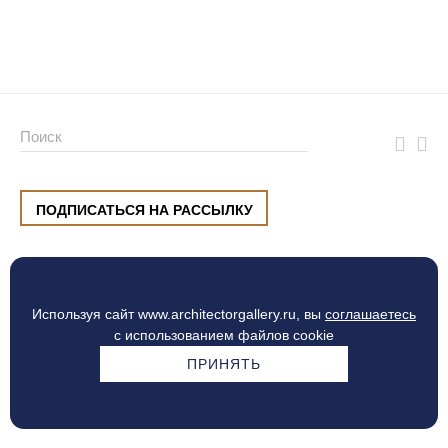
ПОДПИСАТЬСЯ НА РАССЫЛКУ
ул. Малышева, 8, Екатеринбург
+7 (912) 220 42 40
пн-сб
10:00 — 20:00
вс
10:00 — 19:00
Используя сайт www.architectorgallery.ru, вы
соглашаетесь
Процесс оплаты
с использованием файлов cookie
ПРИНЯТЬ