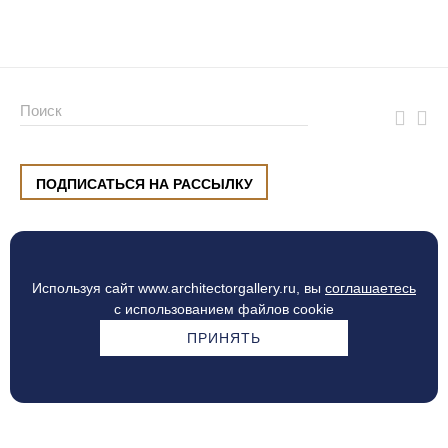
ПОДПИСАТЬСЯ НА РАССЫЛКУ
ул. Малышева, 8, Екатеринбург
+7 (912) 220 42 40
пн-сб
10:00 — 20:00
вс
10:00 — 19:00
Используя сайт www.architectorgallery.ru, вы
соглашаетесь
Процесс оплаты
с использованием файлов cookie
ПРИНЯТЬ
© Интерьерный центр ARCHITECTOR, 2010 — 2026