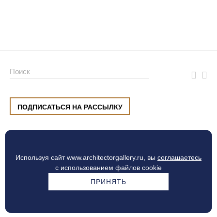
ПОДПИСАТЬСЯ НА РАССЫЛКУ
ул. Малышева, 8, Екатеринбург
+7 (912) 220 42 40
пн-сб
10:00 — 20:00
вс
10:00 — 19:00
Используя сайт www.architectorgallery.ru, вы
соглашаетесь
Процесс оплаты
с использованием файлов cookie
ПРИНЯТЬ