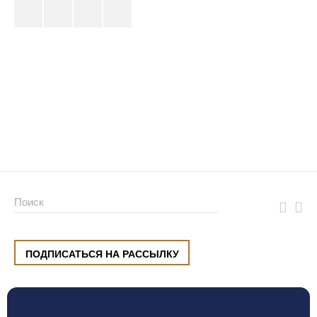
ПОДПИСАТЬСЯ НА РАССЫЛКУ
ул. Малышева, 8, Екатеринбург
+7 (912) 220 42 40
пн-сб
10:00 — 20:00
вс
10:00 — 19:00