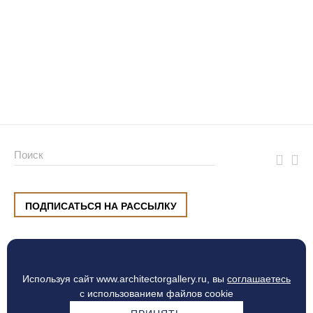
ПОДПИСАТЬСЯ НА РАССЫЛКУ
ул. Малышева, 8, Екатеринбург
+7 (912) 220 42 40
пн-сб
10:00 — 20:00
вс
10:00 — 19:00
Используя сайт www.architectorgallery.ru, вы
соглашаетесь
Процесс оплаты
с использованием файлов cookie