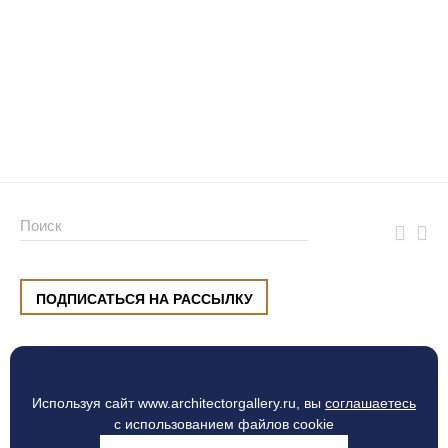
ПОДПИСАТЬСЯ НА РАССЫЛКУ
ул. Малышева, 8, Екатеринбург
+7 (912) 220 42 40
пн-сб
10:00 — 20:00
вс
10:00 — 19:00
Используя сайт www.architectorgallery.ru, вы
соглашаетесь
Процесс оплаты
с использованием файлов cookie