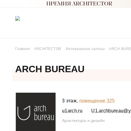
Главная
ARCHITECTOR
Интерьерные салоны
ARCH BUR
ARCH BUREAU
3 этаж,
помещение 325
u1arch.ru
U1.archbureau@y
Архитектура и дизайн