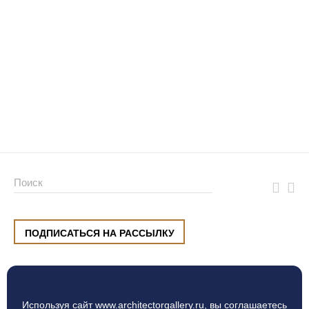
ПОДПИСАТЬСЯ НА РАССЫЛКУ
ул. Малышева, 8, Екатеринбург
+7 (912) 220 42 40
пн-сб
10:00 — 20:00
вс
10:00 — 19:00
Используя сайт www.architectorgallery.ru, вы
соглашаетесь
Процесс оплаты