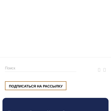
ПОДПИСАТЬСЯ НА РАССЫЛКУ
ул. Малышева, 8, Екатеринбург
+7 (912) 220 42 40
пн-сб
10:00 — 20:00
вс
10:00 — 19:00