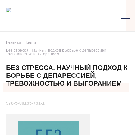
Главная
Книги
Без стресса. Научный подход к борьбе с депарессией,
тревожностью и выгоранием
БЕЗ СТРЕССА. НАУЧНЫЙ ПОДХОД К
БОРЬБЕ С ДЕПАРЕССИЕЙ,
ТРЕВОЖНОСТЬЮ И ВЫГОРАНИЕМ
978-5-00195-791-1