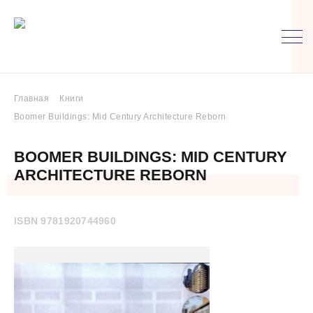
Главная
Книги
Boomer Buildings: Mid Century Architecture Reborn
BOOMER BUILDINGS: MID CENTURY
ARCHITECTURE REBORN
ISBN 9781920744960