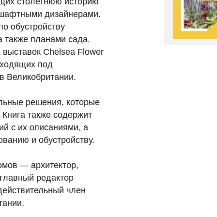
ющих столетнюю историю
дшафтными дизайнерами.
по обустройству
а также планами сада.
 выставок Chelsea Flower
оходящих под
в Великобритании.
альные решения, которые
. Книга также содержит
й с их описаниями, а
ованию и обустройству.
омов — архитектор,
 главный редактор
действительный член
тании.