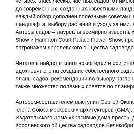
четырех классических частных садов, от име
до современных, созданных известными лан
Каждый обзор дополнен полезными советами 
ландшафта, выбору растений и уходу за ими, 
Авторы садов – лауреаты всемирно известных
Show и Hampton Court Palace Flower Show, пр
патронажем Королевского общества садоводо
Читатель найдет в книге яркие идеи и оригин
вдохновят его на создание собственного сада
планы садов, рекомендации по выбору растени
также множество полезных советов по планир
Автором-составителем выступил Сергей Экон
члена Союза московских архитекторов (СМА),
Издательского Дома «Красивые дома пресс», 
Королевского общества садоводов Великобри