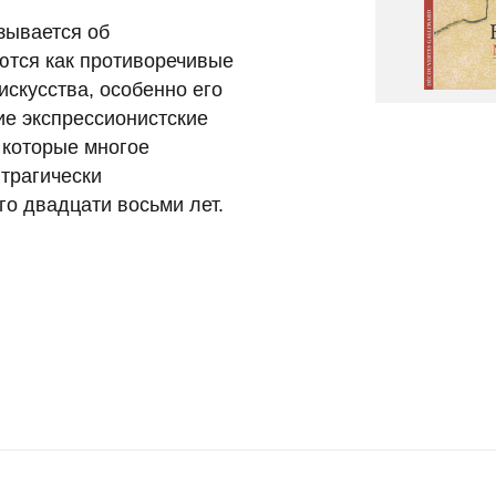
зывается об
ются как противоречивые
искусства, особенно его
е экспрессионистские
 которые многое
 трагически
го двадцати восьми лет.