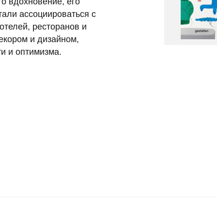
го вдохновение, его
тали ассоциироваться с
телей, ресторанов и
екором и дизайном,
и и оптимизма.