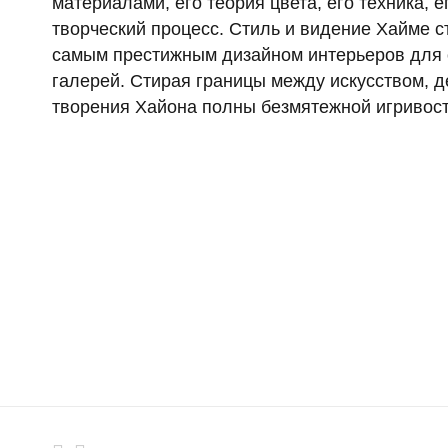
материалами, его теория цвета, его техника, е
творческий процесс. Стиль и видение Хайме с
самым престижным дизайном интерьеров для о
галерей. Стирая границы между искусством, д
творения Хайона полны безмятежной игривост