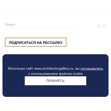
ПОДПИСАТЬСЯ НА РАССЫЛКУ
ул. Малышева, 8, Екатеринбург
+7 (912) 220 42 40
пн-сб
10:00 — 20:00
вс
10:00 — 19:00
Используя сайт www.architectorgallery.ru, вы
соглашаетесь
Процесс оплаты
с использованием файлов cookie
ПРИНЯТЬ
© Интерьерный центр ARCHITECTOR, 2010 — 2026