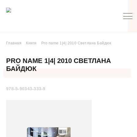
Главная
Книги
Pro name 1|4| 2010 Светлана Байдюк
PRO NAME 1|4| 2010 СВЕТЛАНА
БАЙДЮК
978-5-90343-333-9