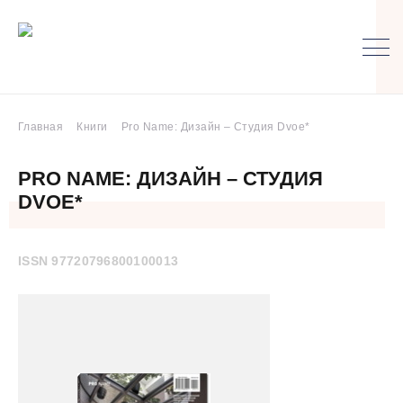
Главная
Книги
Pro Name: Дизайн – Студия Dvoe*
PRO NAME: ДИЗАЙН – СТУДИЯ
DVOE*
ISSN 97720796800100013