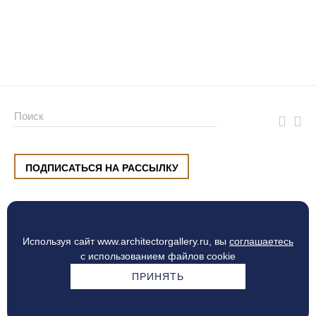
ПОДПИСАТЬСЯ НА РАССЫЛКУ
ул. Малышева, 8, Екатеринбург
+7 (912) 220 42 40
пн-сб
10:00 — 20:00
вс
10:00 — 19:00
Используя сайт www.architectorgallery.ru, вы
соглашаетесь
Процесс оплаты
с использованием файлов cookie
ПРИНЯТЬ