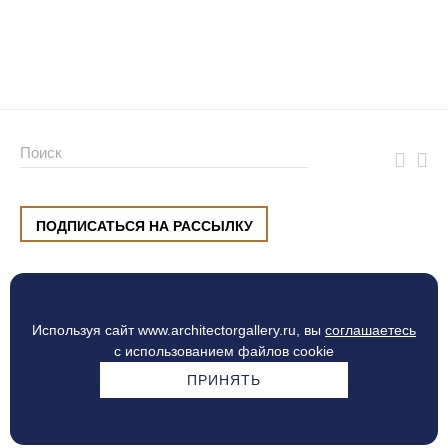
ПОДПИСАТЬСЯ НА РАССЫЛКУ
ул. Малышева, 8, Екатеринбург
+7 (912) 220 42 40
пн-сб
10:00 — 20:00
вс
10:00 — 19:00
Используя сайт www.architectorgallery.ru, вы
соглашаетесь
Процесс оплаты
с использованием файлов cookie
ПРИНЯТЬ