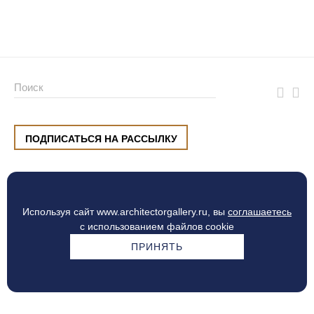
ПОДПИСАТЬСЯ НА РАССЫЛКУ
ул. Малышева, 8, Екатеринбург
+7 (912) 220 42 40
пн-сб
10:00 — 20:00
вс
10:00 — 19:00
Используя сайт www.architectorgallery.ru, вы
соглашаетесь
Процесс оплаты
с использованием файлов cookie
ПРИНЯТЬ