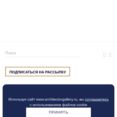
ПОДПИСАТЬСЯ НА РАССЫЛКУ
ул. Малышева, 8, Екатеринбург
+7 (912) 220 42 40
пн-сб
10:00 — 20:00
вс
10:00 — 19:00
Используя сайт www.architectorgallery.ru, вы
соглашаетесь
Процесс оплаты
с использованием файлов cookie
ПРИНЯТЬ