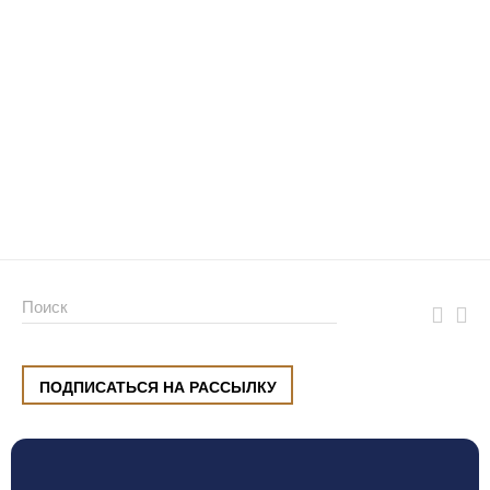
ПОДПИСАТЬСЯ НА РАССЫЛКУ
ул. Малышева, 8, Екатеринбург
+7 (912) 220 42 40
пн-сб
10:00 — 20:00
вс
10:00 — 19:00