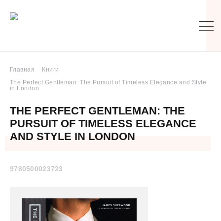
Главная
Книги
The Perfect Gentleman: The Pursuit of Timeless Elegance and Style
in London
THE PERFECT GENTLEMAN: THE
PURSUIT OF TIMELESS ELEGANCE
AND STYLE IN LONDON
9780500023723