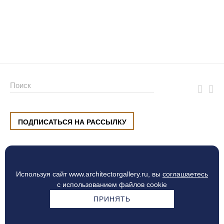
ПОДПИСАТЬСЯ НА РАССЫЛКУ
ул. Малышева, 8, Екатеринбург
+7 (912) 220 42 40
пн-сб
10:00 — 20:00
вс
10:00 — 19:00
Используя сайт www.architectorgallery.ru, вы
соглашаетесь
Процесс оплаты
с использованием файлов cookie
ПРИНЯТЬ