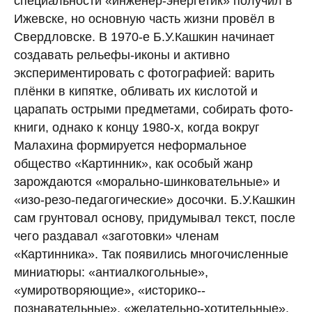
специальности «инженер-­энергетик» получил в
Ижевске, но основную часть жизни провёл в
Свердловске. В 1970-е Б.У.Кашкин начинает
создавать рельефы-иконы и активно
экспериментировать с фотографией: варить
плёнки в кипятке, обливать их кислотой и
царапать острыми предметами, собирать фото­
книги, однако к концу 1980-х, когда вокруг
Малахина формируется неформальное
общество «Картинник», как особый жанр
зарождаются «морально-шинковательные» и
«изо-­резо-педагогические» досоч­ки. Б.У.Кашкин
сам грунтовал основу, придумывал текст, после
чего раздавал «заготовки» членам
«Картинника». Так появились многочисленные
миниатюры: «антиалкогольные»,
«умиротворяющие», «историко-­
познавательные», «желательно-­хотительные».