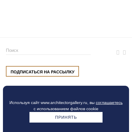
ПОДПИСАТЬСЯ НА РАССЫЛКУ
ул. Малышева, 8, Екатеринбург
+7 (912) 220 42 40
пн-сб
10:00 — 20:00
вс
10:00 — 19:00
Используя сайт www.architectorgallery.ru, вы
соглашаетесь
Процесс оплаты
с использованием файлов cookie
ПРИНЯТЬ