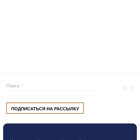
ПОДПИСАТЬСЯ НА РАССЫЛКУ
ул. Малышева, 8, Екатеринбург
+7 (912) 220 42 40
пн-сб
10:00 — 20:00
вс
10:00 — 19:00