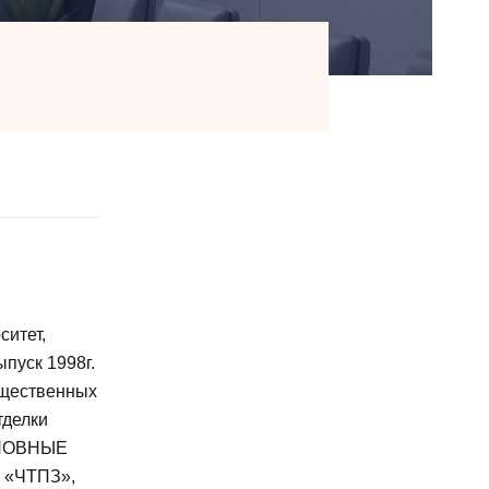
итет,
ыпуск 1998г.
щественных
тделки
ОСНОВНЫЕ
а «ЧТПЗ»,