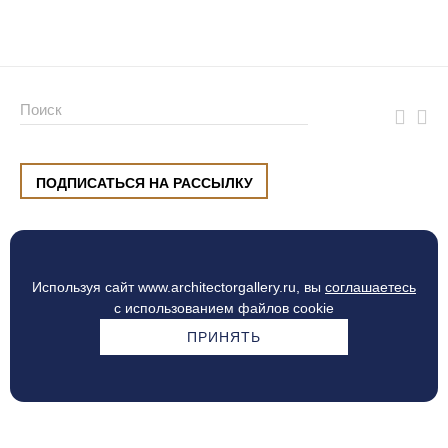
ПОДПИСАТЬСЯ НА РАССЫЛКУ
ул. Малышева, 8, Екатеринбург
+7 (912) 220 42 40
пн-сб
10:00 — 20:00
вс
10:00 — 19:00
Используя сайт www.architectorgallery.ru, вы
соглашаетесь
Процесс оплаты
с использованием файлов cookie
ПРИНЯТЬ
© Интерьерный центр ARCHITECTOR, 2010 — 2026