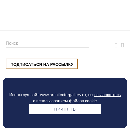
ПОДПИСАТЬСЯ НА РАССЫЛКУ
ул. Малышева, 8, Екатеринбург
+7 (912) 220 42 40
пн-сб
10:00 — 20:00
вс
10:00 — 19:00
Используя сайт www.architectorgallery.ru, вы
соглашаетесь
Процесс оплаты
с использованием файлов cookie
ПРИНЯТЬ