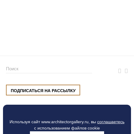
ПОДПИСАТЬСЯ НА РАССЫЛКУ
ул. Малышева, 8, Екатеринбург
+7 (912) 220 42 40
пн-сб
10:00 — 20:00
вс
10:00 — 19:00
Используя сайт www.architectorgallery.ru, вы
соглашаетесь
Процесс оплаты
с использованием файлов cookie