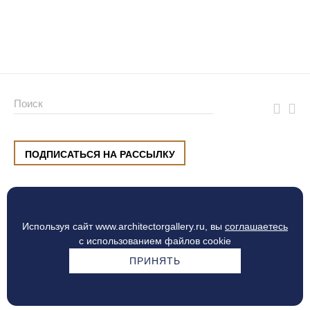
ПОДПИСАТЬСЯ НА РАССЫЛКУ
ул. Малышева, 8, Екатеринбург
+7 (912) 220 42 40
пн-сб
10:00 — 20:00
вс
10:00 — 19:00
Используя сайт www.architectorgallery.ru, вы
соглашаетесь
Процесс оплаты
с использованием файлов cookie
ПРИНЯТЬ