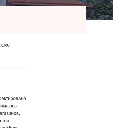
L.RU
роектировано
нимаюсь
агазинов,
ов и