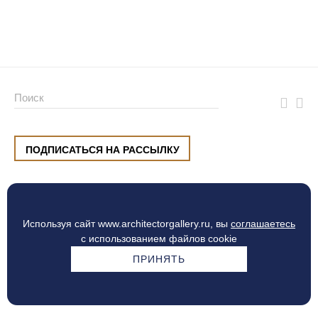
ПОДПИСАТЬСЯ НА РАССЫЛКУ
ул. Малышева, 8, Екатеринбург
+7 (912) 220 42 40
пн-сб
10:00 — 20:00
вс
10:00 — 19:00
Используя сайт www.architectorgallery.ru, вы
соглашаетесь
Процесс оплаты
с использованием файлов cookie
ПРИНЯТЬ