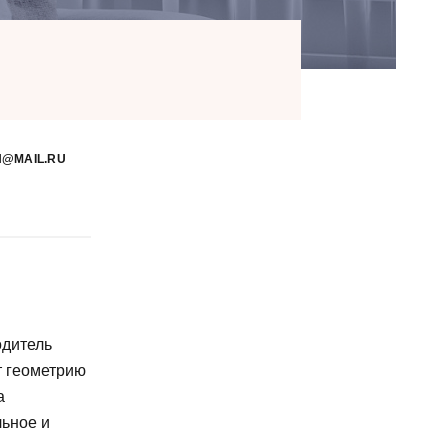
@MAIL.RU
одитель
т геометрию
а
льное и