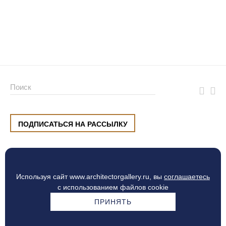
ПОДПИСАТЬСЯ НА РАССЫЛКУ
ул. Малышева, 8, Екатеринбург
+7 (912) 220 42 40
пн-сб
10:00 — 20:00
вс
10:00 — 19:00
Используя сайт www.architectorgallery.ru, вы
соглашаетесь
Процесс оплаты
с использованием файлов cookie
ПРИНЯТЬ