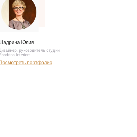
Шадрина Юлия
Дизайнер, руководитель студии
Shadrina Interiors
Посмотреть портфолио