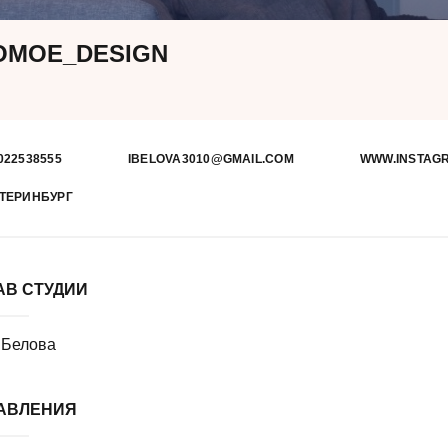
OMOE_DESIGN
022538555
IBELOVA3010@GMAIL.COM
WWW.INSTAG
ТЕРИНБУРГ
АВ СТУДИИ
 Белова
АВЛЕНИЯ