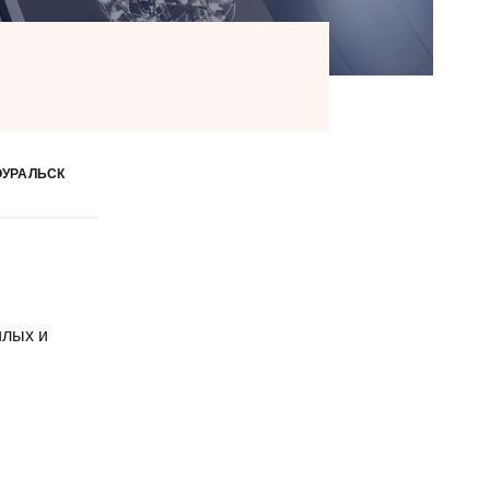
ОУРАЛЬСК
илых и