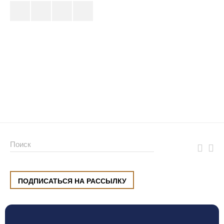
ПОДПИСАТЬСЯ НА РАССЫЛКУ
ул. Малышева, 8, Екатеринбург
+7 (912) 220 42 40
пн-сб
10:00 — 20:00
вс
10:00 — 19:00