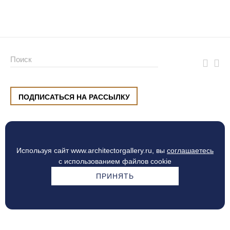
ПОДПИСАТЬСЯ НА РАССЫЛКУ
ул. Малышева, 8, Екатеринбург
+7 (912) 220 42 40
пн-сб
10:00 — 20:00
вс
10:00 — 19:00
Используя сайт www.architectorgallery.ru, вы
соглашаетесь
Процесс оплаты
с использованием файлов cookie
ПРИНЯТЬ