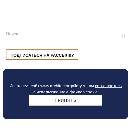
ПОДПИСАТЬСЯ НА РАССЫЛКУ
ул. Малышева, 8, Екатеринбург
+7 (912) 220 42 40
пн-сб
10:00 — 20:00
вс
10:00 — 19:00
Используя сайт www.architectorgallery.ru, вы
соглашаетесь
Процесс оплаты
с использованием файлов cookie
ПРИНЯТЬ