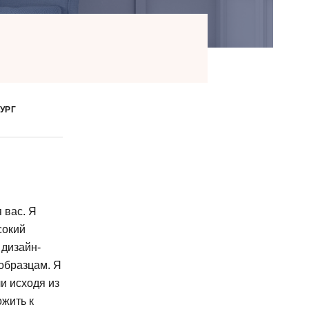
УРГ
 вас. Я
сокий
 дизайн-
образцам. Я
и исходя из
жить к