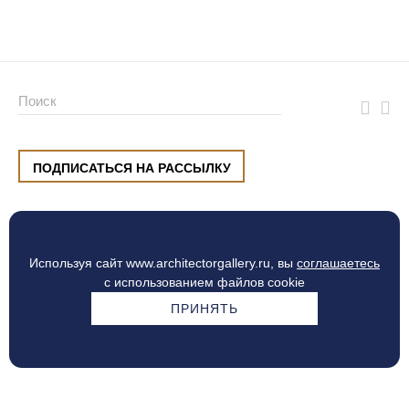
ПОДПИСАТЬСЯ НА РАССЫЛКУ
ул. Малышева, 8, Екатеринбург
+7 (912) 220 42 40
пн-сб
10:00 — 20:00
вс
10:00 — 19:00
Используя сайт www.architectorgallery.ru, вы
соглашаетесь
Процесс оплаты
с использованием файлов cookie
ПРИНЯТЬ
© Интерьерный центр ARCHITECTOR, 2010 — 2026