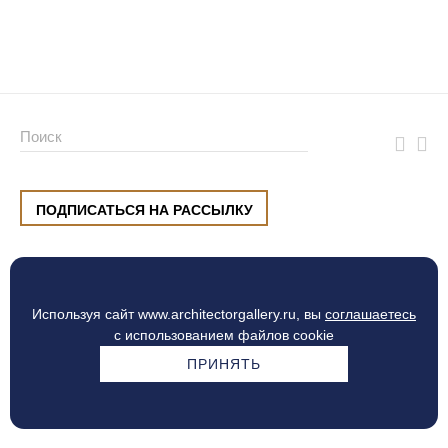
ПОДПИСАТЬСЯ НА РАССЫЛКУ
ул. Малышева, 8, Екатеринбург
+7 (912) 220 42 40
пн-сб
10:00 — 20:00
вс
10:00 — 19:00
Используя сайт www.architectorgallery.ru, вы
соглашаетесь
Процесс оплаты
с использованием файлов cookie
ПРИНЯТЬ