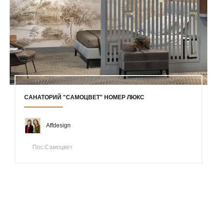
САНАТОРИЙ "САМОЦВЕТ" НОМЕР ЛЮКС
Affdesign
Пос.Самоцвет