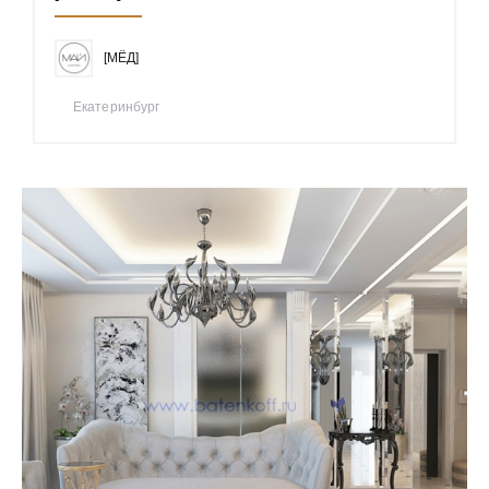
[МЁД]
Екатеринбург