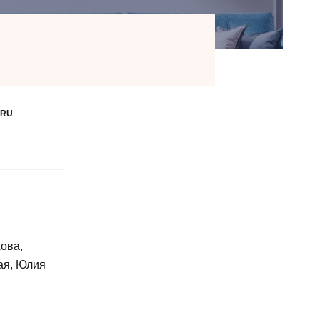
.RU
ова,
ая, Юлия