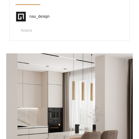
nau_design
Анапа